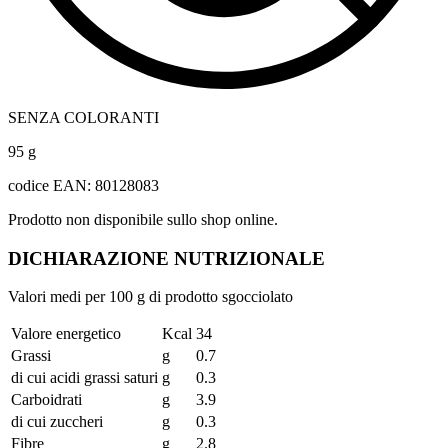
SENZA COLORANTI
95 g
codice EAN: 80128083
Prodotto non disponibile sullo shop online.
DICHIARAZIONE NUTRIZIONALE
Valori medi per 100 g di prodotto sgocciolato
Valore energetico
Kcal
34
Grassi
g
0.7
di cui acidi grassi saturi
g
0.3
Carboidrati
g
3.9
di cui zuccheri
g
0.3
Fibre
g
2.8